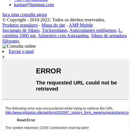
karma@hungpai.com
faça uma consulta agora
© Copyright - 2010-2022: Todos os direitos reservados.
Produtos populares
-
Mapa do site
-
AMP Mobile
Isocianato de Silano
,
Triclorosilano
,
Antioxidantes endógenos
,
L-
carnitina 1000 mg
,
Alimentos com Astaxantina
,
Silano de armadura
Siloxano
,
Enviar e-mail
x