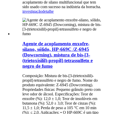
acoplamento de silano multifuncional que tem
sido usado com sucesso na indústria da borracha.
investigação
detalhe
Agente de acoplamento enxofre-
silano, sólido, HP-669C /Z-6945
(Dowcorning), mistura de bis-[3-
(trietoxisilil)-propil]-tetrassulfeto e
negro de fumo
Composição: Mistura de bis-[3-(trietoxisilil)-
propil]-tetrassulfeto e negro de fumo. Nome do
produto equivalente: Z-6945 (Dowcorning).
Propriedades físicas: Pequeno grânulo preto com
leve odor de álcool. Especificações: Teor de
enxofre (%): 12,0 ± 1,0; Teor de insolúveis em
butanona (%): 52,0 ± 3,0; Teor de cinzas (%):
11,5 ± 1,0; Perda de peso a 105 °C em 10 min
(%): ≤ 2,0. Aplicações: • O HP-669C é um tipo