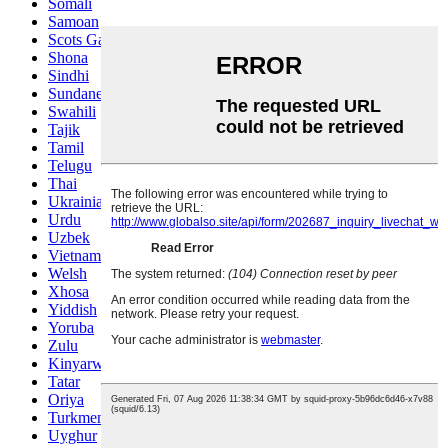
Somali
Samoan
Scots Gaelic
Shona
Sindhi
Sundanese
Swahili
Tajik
Tamil
Telugu
Thai
Ukrainian
Urdu
Uzbek
Vietnamese
Welsh
Xhosa
Yiddish
Yoruba
Zulu
Kinyarwanda
Tatar
Oriya
Turkmen
Uyghur