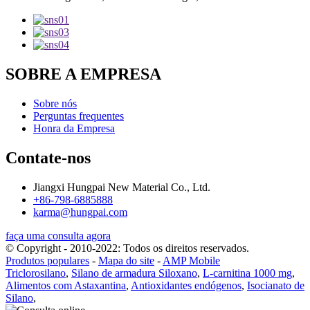
SOBRE A EMPRESA
Sobre nós
Perguntas frequentes
Honra da Empresa
Contate-nos
Jiangxi Hungpai New Material Co., Ltd.
+86-798-6885888
karma@hungpai.com
faça uma consulta agora
© Copyright - 2010-2022: Todos os direitos reservados.
Produtos populares
-
Mapa do site
-
AMP Mobile
Triclorosilano
,
Silano de armadura Siloxano
,
L-carnitina 1000 mg
,
Alimentos com Astaxantina
,
Antioxidantes endógenos
,
Isocianato de
Silano
,