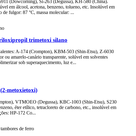
/6911 (Dowcorning), Si-263 (Degussa), KH-580 (China).
úvel em álcool, acetona, benzeno, tolueno, etc. Insolúvel em
 de fulgor: 87 °C, massa molecular: ...
loxipropil trimetoxi silano
lentes: A-174 (Crompton), KBM-503 (Shin-Etsu), Z-6030
 ou amarelo-canário transparente, solúvel em solventes
limerizar sob superaquecimento, luz e...
(2-metoxietoxi)
rompton), VTMOEO (Degussa), KBC-1003 (Shin-Etsu), S230
eno, éter etílico, tetracloreto de carbono, etc., insolúvel em
ções: HP-172 Co...