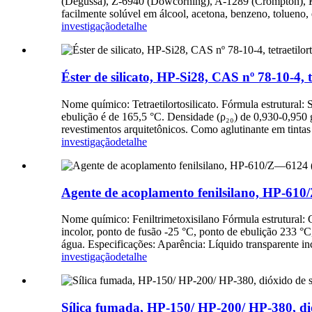
(Degussa), Z-6940 (Dowcorning), A-1289 (Crompton), KB
facilmente solúvel em álcool, acetona, benzeno, tolueno,
investigação
detalhe
Éster de silicato, HP-Si28, CAS nº 78-10-4, te
Nome químico: Tetraetilortosilicato. Fórmula estrutural:
ebulição é de 165,5 °C. Densidade (ρ₂₀) de 0,930-0,950 
revestimentos arquitetônicos. Como aglutinante em tintas
investigação
detalhe
Agente de acoplamento fenilsilano, HP-610
Nome químico: Feniltrimetoxisilano Fórmula estrutural
incolor, ponto de fusão -25 °C, ponto de ebulição 233 °C
água. Especificações: Aparência: Líquido transparente in
investigação
detalhe
Sílica fumada, HP-150/ HP-200/ HP-380, dió