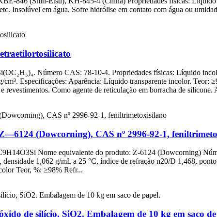
E-846 (Shin-Etsu), KH-845-4 (China) Propriedades físicas: Líquido t
 etc. Insolúvel em água. Sofre hidrólise em contato com água ou umidad
traetilortosilicato
 Si(OC₂H₅)₄. Número CAS: 78-10-4. Propriedades físicas: Líquido incolo
g/cm³. Especificações: Aparência: Líquido transparente incolor. Teor:
 e revestimentos. Como agente de reticulação em borracha de silicone. 
/Z—6124 (Dowcorning), CAS nº 2996-92-1, feniltrimeto
: C9H14O3Si Nome equivalente do produto: Z-6124 (Dowcorning) Númer
, densidade 1,062 g/mL a 25 °C, índice de refração n20/D 1,468, ponto
color Teor, %: ≥98% Refr...
xido de silício, SiO2. Embalagem de 10 kg em saco de