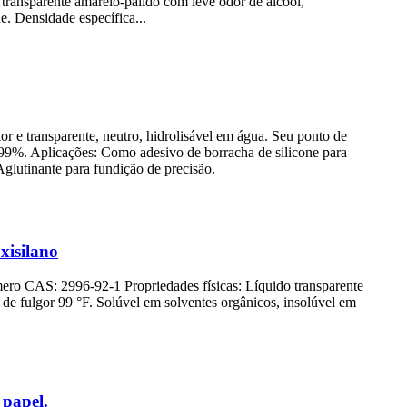
ransparente amarelo-pálido com leve odor de álcool,
e. Densidade específica...
r e transparente, neutro, hidrolisável em água. Seu ponto de
 ≥99%. Aplicações: Como adesivo de borracha de silicone para
Aglutinante para fundição de precisão.
xisilano
o CAS: 2996-92-1 Propriedades físicas: Líquido transparente
 de fulgor 99 °F. Solúvel em solventes orgânicos, insolúvel em
 papel.