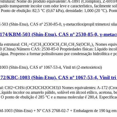
 estrutural: Nome do produto equivalente: A-1891 (Crompton), Z-6910
do transparente incolor com odor leve e característico, facilmente sol
onto de ebulição: 82,5 °C (0,67 kPa), densidade: 1,000 (20 °C). Ponto
-174/KBM-503 (Shin-Etsu), CAS nº 2530-85-0, γ-metacri
órmula estrutural: CH₂=C(CH₃)COOCH₂CH₂CH₂Si(OCH₃)₃ Nomes equiva
(China) Número CAS: 2530-85-0 Propriedades físicas: Líquido incolor
água. Propenso a formar polissiloxano por condensação hidrolítica e po
172/KBC-1003 (Shin-Etsu), CAS nº 1067-53-4, Vinil tri 
trutural: CH2=CHSi (OCH2CH2OCH3)3 Nomes equivalentes: A-172 (C
ido incolor ou amarelo pálido, solúvel em álcool etílico, acetona, benz
 O ponto de ebulição é 285 °C e a massa molecular é 280,4. Especifica