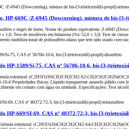
, HP-669C /Z-6945 (Dowcorning), mistura de bis-[3-(trie
trassulfeto e negro de fumo. Nome do produto equivalente: Z-6945 (Dowc
0 ± 1,0; Teor de insolúveis em butanona (%): 52,0 ± 3,0; Teor de cinza
nto multifuncional de polissulfeto-silano que tem sido usado com suce
o HP-1589/Si-75, CAS nº 56706-10-6, bis-[3-(trietoxisili
feto Fórmula estrutural: (C2H5O)3SiCH2CH2CH2-S2-CH2CH2CH2Si(OC2H
 Propriedades físicas: Líquido transparente amarelo pálido com leve o
acilmente em contato com água ou umidade. Especificações: Teor alcoóli
o HP-669/SI-69, CAS nº 40372-72-3, bis-[3-(trietoxisilil
ssulfeto Fórmula estrutural: (C2H5O)3SiCH2CH2CH2-S4-CH2CH2CH2Si(