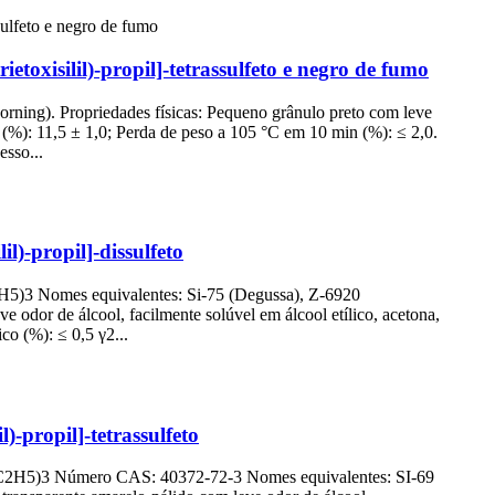
toxisilil)-propil]-tetrassulfeto e negro de fumo
orning). Propriedades físicas: Pequeno grânulo preto com leve
s (%): 11,5 ± 1,0; Perda de peso a 105 °C em 10 min (%): ≤ 2,0.
sso...
l)-propil]-dissulfeto
5)3 Nomes equivalentes: Si-75 (Degussa), Z-6920
dor de álcool, facilmente solúvel em álcool etílico, acetona,
co (%): ≤ 0,5 γ2...
)-propil]-tetrassulfeto
OC2H5)3 Número CAS: 40372-72-3 Nomes equivalentes: SI-69