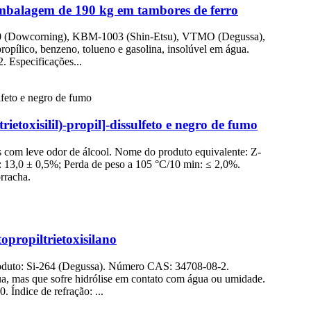
mbalagem de 190 kg em tambores de ferro
300 (Dowcorning), KBM-1003 (Shin-Etsu), VTMO (Degussa),
opílico, benzeno, tolueno e gasolina, insolúvel em água.
. Especificações...
etoxisilil)-propil]-dissulfeto e negro de fumo
tos com leve odor de álcool. Nome do produto equivalente: Z-
: 13,0 ± 0,5%; Perda de peso a 105 °C/10 min: ≤ 2,0%.
rracha.
opropiltrietoxisilano
oduto: Si-264 (Degussa). Número CAS: 34708-08-2.
gua, mas que sofre hidrólise em contato com água ou umidade.
 Índice de refração: ...