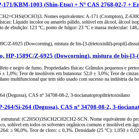
 HP-171/KBM-1003 (Shin-Etsu) + Nº CAS 2768-02-7 + E
ral: CH2=CHSi(OCH3)3. Nomes equivalentes: A-171 (Crompton), Z-6
as: Líquido incolor ou amarelo pálido, solúvel em álcool, álcool isopr
to de ebulição: 123 °C, ponto de fulgor: 23 °C e massa molecular: 148,2
o, HP-1589C/Z-6925 (Dowcorning), mistura de bis-[3-(tri
ssulfeto e negro de fumo. Propriedades físicas: Grânulos pequenos e pre
5 ± 1,0%; Teor de insolúveis em butanona: 52,0 ± 3,0%; Teor de cinzas
ano multifuncional que tem sido usado com sucesso na indústria da bo
-264/Si-264 (Degussa), CAS nº 34708-08-2, 3-tiocianat
mula estrutural: (C2H5O)3SiCH2CH2CH2-SCN. Nome equivalente do pr
tico, solúvel em todos os solventes orgânicos comuns e insolúvel em á
64: ≥ 96,0%. Teor de cloro: ≤ 0,3%. Densidade (25 °C): 1,050 ± 0,020.