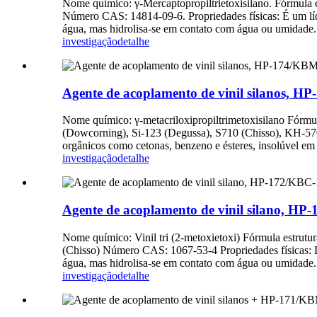
Nome químico: γ-Mercaptopropiltrietoxisilano. Fórmula
Número CAS: 14814-09-6. Propriedades físicas: É um líqui
água, mas hidrolisa-se em contato com água ou umidade. P
investigação
detalhe
Agente de acoplamento de vinil silanos, HP
Nome químico: γ-metacriloxipropiltrimetoxisilano F
(Dowcorning), Si-123 (Degussa), S710 (Chisso), KH-570 
orgânicos como cetonas, benzeno e ésteres, insolúvel em 
investigação
detalhe
Agente de acoplamento de vinil silano, HP-
Nome químico: Vinil tri (2-metoxietoxi) Fórmula es
(Chisso) Número CAS: 1067-53-4 Propriedades físicas: Líqu
água, mas hidrolisa-se em contato com água ou umidade.
investigação
detalhe