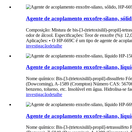
Agente de acoplamento enxofre-silano, sólido
Composição: Mistura de bis-[3-(trietoxisilil)-propil]-te
odor de álcool. Especificações: Teor de enxofre (%): 12,
Aplicações: • O HP-669C é um tipo de agente de acoplame
investigação
detalhe
Agente de acoplamento enxofre-silano, líquid
Nome químico: Bis-[3-(trietoxisilil)-propil]-dissul
(Dowcorning), A-1589 (Crompton) Número CAS: 56706-10-6
benzeno, tolueno, etc. Insolúvel em água. Hidrolisa-se f
investigação
detalhe
Agente de acoplamento enxofre-silano, líquid
Nome químico: Bis-[3-(trietoxisilil)-propil]-tetra