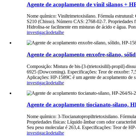
Agente de acoplamento de vinil silanos +
Nome químico: Viniltrimetoxisilano. Fórmula estrutu
S210 (Chisso). Número CAS: 2768-02-7. Propriedades físic
Hidrolisa-se facilmente em misturas de ácido e água. Pon
investigação
detalhe
Agente de acoplamento enxofre-silano, sólid
Composição: Mistura de bis-[3-(trietoxisilil)-propil]-di
6925 (Dowcorning). Especificações: Teor de enxofre: 7,
Aplicações: HP-1589C é um agente de acoplamento de sil
investigação
detalhe
Agente de acoplamento tiocianato-silano, HP
Nome químico: 3-Tiocianatopropiltrietoxisilano. Fór
Propriedades físicas: Líquido âmbar com odor caracterís
Seu peso molecular é 263,4. Especificações: Teor de HP-2
investigação
detalhe